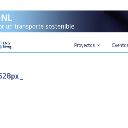
Proyectos
Evento
628px_